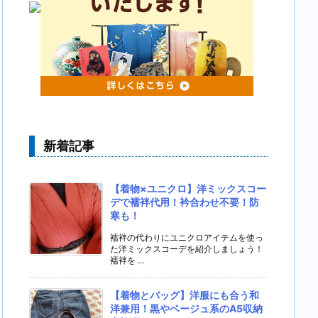
新着記事
【着物×ユニクロ】洋ミックスコー
デで襦袢代用！衿合わせ不要！防
寒も！
襦袢の代わりにユニクロアイテムを使っ
た洋ミックスコーデを紹介しましょう！
襦袢を ...
【着物とバッグ】洋服にも合う和
洋兼用！黒やベージュ系のA5収納