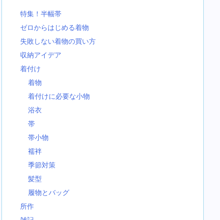
特集！半幅帯
ゼロからはじめる着物
失敗しない着物の買い方
収納アイデア
着付け
着物
着付けに必要な小物
浴衣
帯
帯小物
襦袢
季節対策
髪型
履物とバッグ
所作
雑記