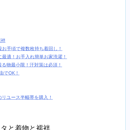
襦袢
段お手頃で複数枚持ち着回し！
に最適！お手入れ簡単お家洗濯！
着る物最小限！汗対策は必須！
由でOK！
のリユース半幅帯を購入！
ータと着物と襦袢