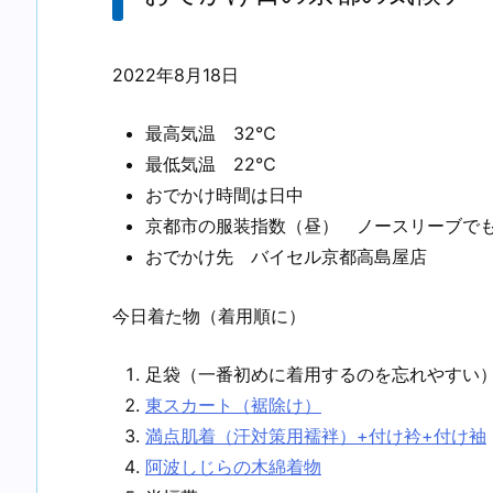
2022年8月18日
最高気温 32℃
最低気温 22℃
おでかけ時間は日中
京都市の服装指数（昼） ノースリーブで
おでかけ先 バイセル京都高島屋店
今日着た物（着用順に）
足袋（一番初めに着用するのを忘れやすい
東スカート（裾除け）
満点肌着（汗対策用襦袢）+付け衿+付け袖
阿波しじらの木綿着物