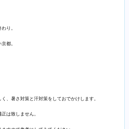
」
終わり。
い京都。
しく、暑さ対策と汗対策をしておでかけします。
補正は致しません。