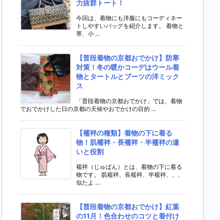
力抜群トート！
今回は、着物にも洋服にもコーディネー
トしやすいバッグを紹介します。 着物と
帯、小 ...
【普段着物の京都おでかけ】防寒
対策！冬の暖かコーデはウール着
物とタートルとブーツの洋ミック
ス
「普段着物の京都おでかけ」では、着物
でおでかけした日の京都の天候やおでかけの目的 ...
【襦袢の種類】着物の下に着る
物！肌襦袢・長襦袢・半襦袢の違
いと役割
襦袢（じゅばん）とは、着物の下に着る
物です。 肌襦袢、長襦袢、半襦袢、、、
似たよ ...
【普段着物の京都おでかけ】紅葉
の11月！色合わせのコツと着付け