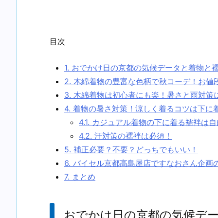
目次
1.
おでかけ日の京都の気候データと着物と
2.
木綿着物の豊富な色柄で秋コーデ！お値
3.
木綿着物は初心者にも楽！暑さと雨対策
4.
着物の暑さ対策！涼しく着るコツは下に
4.1.
カジュアル着物の下に着る襦袢は自
4.2.
汗対策の襦袢は必須！
5.
補正必要？不要？どっちでもいい！
6.
バイセル京都高島屋店ですなおさん企画
7.
まとめ
おでかけ日の京都の気候デ