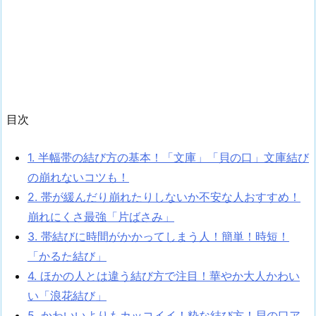
目次
1.
半幅帯の結び方の基本！「文庫」「貝の口」文庫結び
の崩れないコツも！
2.
帯が緩んだり崩れたりしないか不安な人おすすめ！
崩れにくさ最強「片ばさみ」
3.
帯結びに時間がかかってしまう人！簡単！時短！
「かるた結び」
4.
ほかの人とは違う結び方で注目！華やか大人かわい
い「浪花結び」
5.
かわいいよりもカッコイイ！粋な結び方！貝の口ア