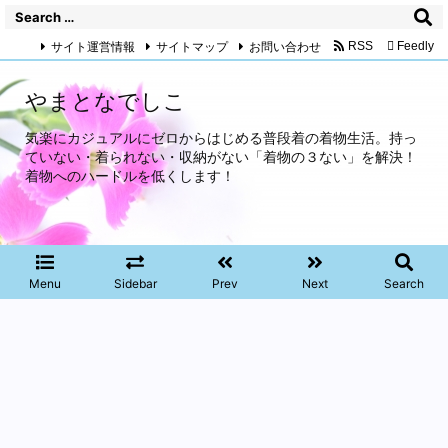
サイト運営情報
サイトマップ
お問い合わせ
RSS
Feedly
やまとなでしこ
気楽にカジュアルにゼロからはじめる普段着の着物生活。持っ
ていない・着られない・収納がない「着物の３ない」を解決！
着物へのハードルを低くします！
Menu
Sidebar
Prev
Next
Search