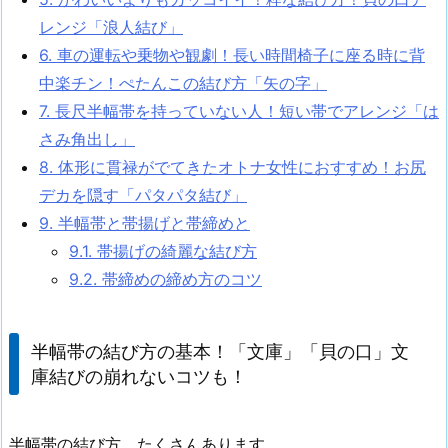
レンジ「浪人結び」
6.
車の運転や乗物や観劇！長い時間椅子に座る時に背
中楽チン！ぺたんこの結び方「矢の字」
7.
長尺半幅帯を持っていない人！短い帯でアレンジ「は
さみ角出し」
8.
体形に貫禄がでてきたオトナ女性におすすめ！お尻
デカを隠す「パタパタ結び」
9.
半幅帯と帯揚げと帯締めと
9.1.
帯揚げの綺麗な結び方
9.2.
帯締めの締め方のコツ
半幅帯の結び方の基本！「文庫」「貝の口」文
庫結びの崩れないコツも！
半幅帯の結び方、たくさんあります。