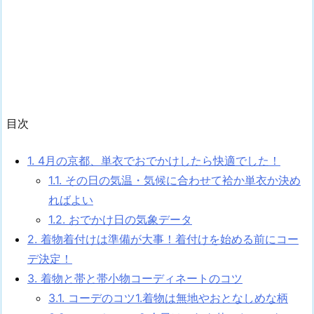
目次
1.
4月の京都、単衣でおでかけしたら快適でした！
1.1.
その日の気温・気候に合わせて袷か単衣か決め
ればよい
1.2.
おでかけ日の気象データ
2.
着物着付けは準備が大事！着付けを始める前にコー
デ決定！
3.
着物と帯と帯小物コーディネートのコツ
3.1.
コーデのコツ1.着物は無地やおとなしめな柄