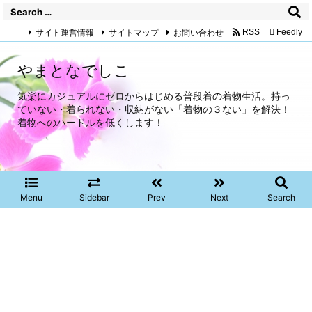
サイト運営情報
サイトマップ
お問い合わせ
RSS
Feedly
やまとなでしこ
気楽にカジュアルにゼロからはじめる普段着の着物生活。持っ
ていない・着られない・収納がない「着物の３ない」を解決！
着物へのハードルを低くします！
Menu
Sidebar
Prev
Next
Search