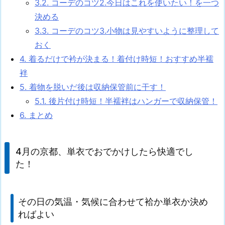
3.2.
コーデのコツ2.今日はこれを使いたい！を一つ
決める
3.3.
コーデのコツ3.小物は見やすいように整理して
おく
4.
着るだけで衿が決まる！着付け時短！おすすめ半襦
袢
5.
着物を脱いだ後は収納保管前に干す！
5.1.
後片付け時短！半襦袢はハンガーで収納保管！
6.
まとめ
4月の京都、単衣でおでかけしたら快適でし
た！
その日の気温・気候に合わせて袷か単衣か決め
ればよい