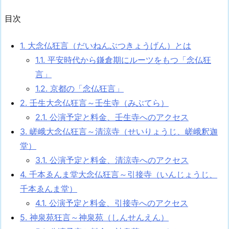
目次
1.
大念仏狂言（だいねんぶつきょうげん）とは
1.1.
平安時代から鎌倉期にルーツをもつ「念仏狂
言」
1.2.
京都の「念仏狂言」
2.
壬生大念仏狂言～壬生寺（みぶてら）
2.1.
公演予定と料金、壬生寺へのアクセス
3.
嵯峨大念仏狂言～清涼寺（せいりょうじ、嵯峨釈迦
堂）
3.1.
公演予定と料金、清涼寺へのアクセス
4.
千本ゑんま堂大念仏狂言～引接寺（いんじょうじ、
千本ゑんま堂）
4.1.
公演予定と料金、引接寺へのアクセス
5.
神泉苑狂言～神泉苑（しんせんえん）