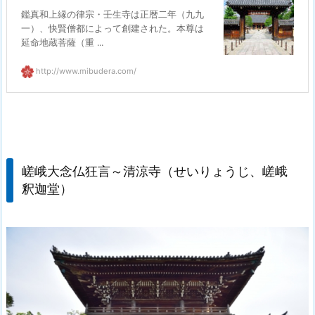
鑑真和上縁の律宗・壬生寺は正暦二年（九九
一）、快賢僧都によって創建された。本尊は
延命地蔵菩薩（重 ...
http://www.mibudera.com/
嵯峨大念仏狂言～清涼寺（せいりょうじ、嵯峨
釈迦堂）