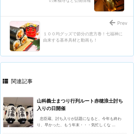
の東福寺など公開情報
Prev
１００均グッズで節分の恵方巻！七福神に
由来する基本具材と動画も！
関連記事
山科義士まつり行列ルート赤穂浪士討ち
入りの日開催
忠臣蔵、討ち入りが話題になると、今年も終わ
り、早かった、もう年末・・・気忙しくな ...