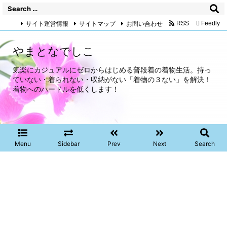
サイト運営情報
サイトマップ
お問い合わせ
RSS
Feedly
やまとなでしこ
気楽にカジュアルにゼロからはじめる普段着の着物生活。持っ
ていない・着られない・収納がない「着物の３ない」を解決！
着物へのハードルを低くします！
Menu
Sidebar
Prev
Next
Search