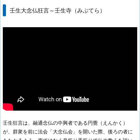
壬生大念仏狂言～壬生寺（みぶてら）
壬生狂言は、融通念仏の中興者である円覺（えんかく）
が、群衆を前に法会「大念仏会」を開いた際、後ろの者に