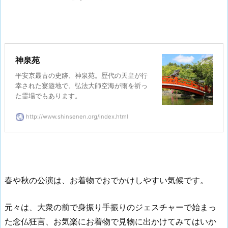
神泉苑
平安京最古の史跡、神泉苑。歴代の天皇が行
幸された宴遊地で、弘法大師空海が雨を祈っ
た霊場でもあります。
http://www.shinsenen.org/index.html
春や秋の公演は、お着物でおでかけしやすい気候です。
元々は、大衆の前で身振り手振りのジェスチャーで始まっ
た念仏狂言、お気楽にお着物で見物に出かけてみてはいか