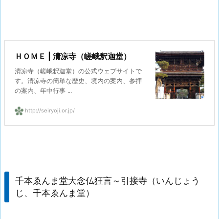
ＨＯＭＥ | 清凉寺（嵯峨釈迦堂）
清凉寺（嵯峨釈迦堂）の公式ウェブサイトで
す。清凉寺の簡単な歴史、境内の案内、参拝
の案内、年中行事 ...
http://seiryoji.or.jp/
千本ゑんま堂大念仏狂言～引接寺（いんじょう
じ、千本ゑんま堂）