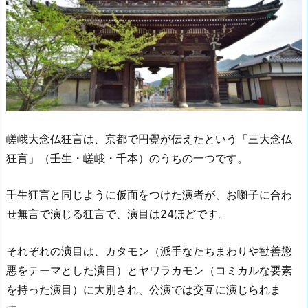
嵯峨大念仏狂言は、京都で円覺が伝えたという「三大念仏
狂言」（壬生・嵯峨・千本）のうちの一つです。
壬生狂言と同じように仮面をつけた演者が、お囃子に合わ
せ無言で演じる狂言で、演目は24ほどです。
それぞれの演目は、カタモン（派手なたちまわりや勧善懲
悪をテーマとした演目）とヤワラカモン（コミカルな要素
を持った演目）に大別され、公演では交互に演じられま