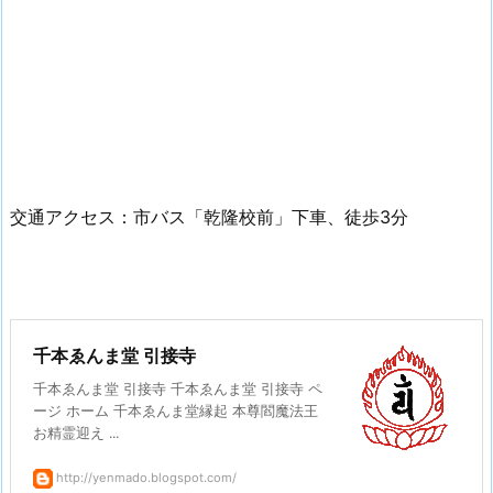
交通アクセス：市バス「乾隆校前」下車、徒歩3分
千本ゑんま堂 引接寺
千本ゑんま堂 引接寺 千本ゑんま堂 引接寺 ペ
ージ ホーム 千本ゑんま堂縁起 本尊閻魔法王
お精霊迎え ...
http://yenmado.blogspot.com/