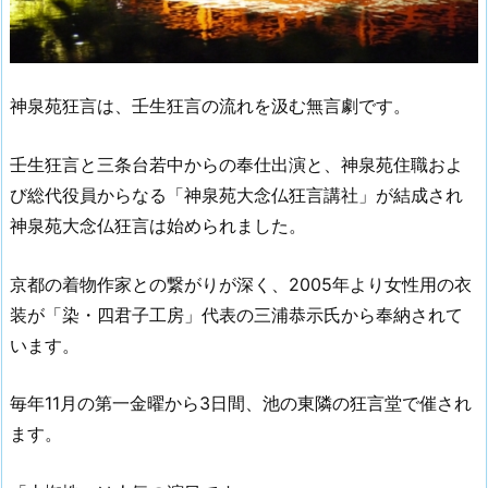
神泉苑狂言は、壬生狂言の流れを汲む無言劇です。
壬生狂言と三条台若中からの奉仕出演と、神泉苑住職およ
び総代役員からなる「神泉苑大念仏狂言講社」が結成され
神泉苑大念仏狂言は始められました。
京都の着物作家との繋がりが深く、2005年より女性用の衣
装が「染・四君子工房」代表の三浦恭示氏から奉納されて
います。
毎年11月の第一金曜から3日間、池の東隣の狂言堂で催され
ます。