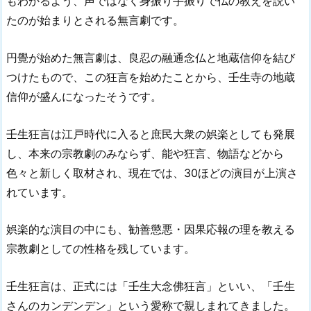
もわかるよう、声ではなく身振り手振りで仏の教えを説い
たのが始まりとされる無言劇です。
円覺が始めた無言劇は、良忍の融通念仏と地蔵信仰を結び
つけたもので、この狂言を始めたことから、壬生寺の地蔵
信仰が盛んになったそうです。
壬生狂言は江戸時代に入ると庶民大衆の娯楽としても発展
し、本来の宗教劇のみならず、能や狂言、物語などから
色々と新しく取材され、現在では、30ほどの演目が上演さ
れています。
娯楽的な演目の中にも、勧善懲悪・因果応報の理を教える
宗教劇としての性格を残しています。
壬生狂言は、正式には「壬生大念佛狂言」といい、「壬生
さんのカンデンデン」という愛称で親しまれてきました。