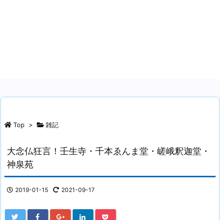
Top
>
雑記
大念仏狂言！壬生寺・千本ゑんま堂・嵯峨釈迦堂・
神泉苑
2019-01-15
2021-09-17