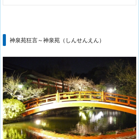
神泉苑狂言～神泉苑（しんせんえん）