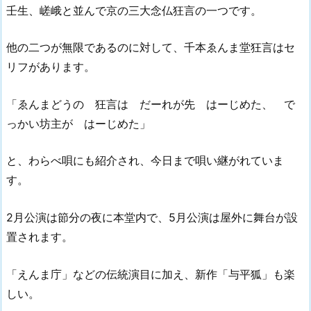
壬生、嵯峨と並んで京の三大念仏狂言の一つです。
他の二つが無限であるのに対して、千本ゑんま堂狂言はセ
リフがあります。
「ゑんまどうの 狂言は だーれが先 はーじめた、 で
っかい坊主が はーじめた」
と、わらべ唄にも紹介され、今日まで唄い継がれていま
す。
2月公演は節分の夜に本堂内で、5月公演は屋外に舞台が設
置されます。
「えんま庁」などの伝統演目に加え、新作「与平狐」も楽
しい。