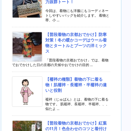
力抜群トート！
今回は、着物にも洋服にもコーディネー
トしやすいバッグを紹介します。 着物と
帯、小 ...
【普段着物の京都おでかけ】防寒
対策！冬の暖かコーデはウール着
物とタートルとブーツの洋ミック
ス
「普段着物の京都おでかけ」では、着物
でおでかけした日の京都の天候やおでかけの目的 ...
【襦袢の種類】着物の下に着る
物！肌襦袢・長襦袢・半襦袢の違
いと役割
襦袢（じゅばん）とは、着物の下に着る
物です。 肌襦袢、長襦袢、半襦袢、、、
似たよ ...
【普段着物の京都おでかけ】紅葉
の11月！色合わせのコツと着付け