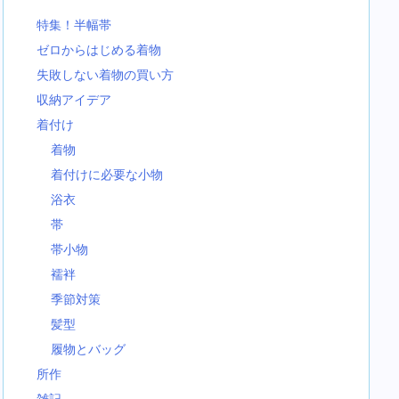
特集！半幅帯
ゼロからはじめる着物
失敗しない着物の買い方
収納アイデア
着付け
着物
着付けに必要な小物
浴衣
帯
帯小物
襦袢
季節対策
髪型
履物とバッグ
所作
雑記