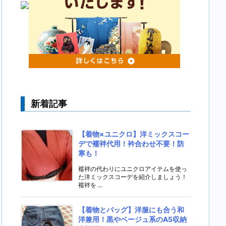
新着記事
【着物×ユニクロ】洋ミックスコー
デで襦袢代用！衿合わせ不要！防
寒も！
襦袢の代わりにユニクロアイテムを使っ
た洋ミックスコーデを紹介しましょう！
襦袢を ...
【着物とバッグ】洋服にも合う和
洋兼用！黒やベージュ系のA5収納