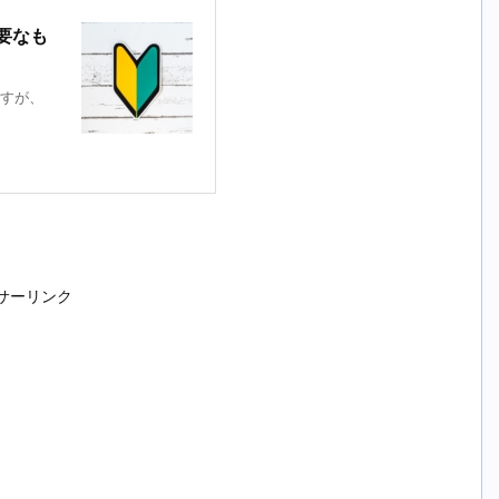
要なも
すが、
サーリンク