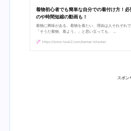
着物初心者でも簡単な自分での着付け方！必
のや時間短縮の動画も！
着物に興味がある、着物を着たい、理由は人それぞれで
「そうだ着物、着よう。」と思い立っても、 ...
https://tomo-tsuki2.com/kantan-kitsuke/
スポン