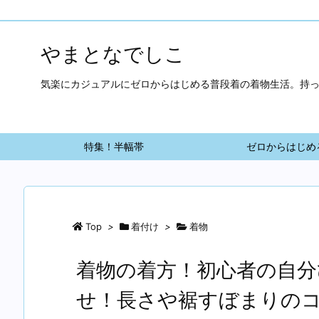
やまとなでしこ
気楽にカジュアルにゼロからはじめる普段着の着物生活。持
特集！半幅帯
ゼロからはじめ
Top
>
着付け
>
着物
着物の着方！初心者の自分
せ！長さや裾すぼまりの